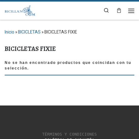
Saltar al contenido
Search
Me
Inicio
»
BICICLETAS
»
BICICLETAS FIXIE
BICICLETAS FIXIE
No se han encontrado productos que coincidan con tu
selección.
TÉRMINOS Y CONDICIONES