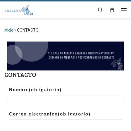
Saltar al contenido
Search
Me
Inicio
»
CONTACTO
CONTACTO
Nombre
(obligatorio)
Correo electrónico
(obligatorio)