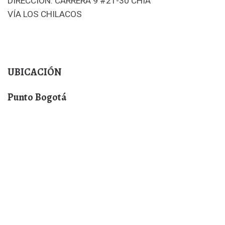
DIRECCIÓN: CARRERA 9 #21-30 CHÍA
VÍA LOS CHILACOS
Instagram
TikTok
Pinterest
Facebook
YouTube
UBICACIÓN
Punto Bogotá