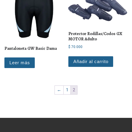
Protector Rodillas/Codos GX
MOTOR Adulto
$
70.000
Pantaloneta GW Basic Dama
Añadir al carrito
Leer más
←
1
2