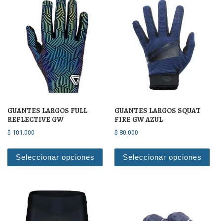
GUANTES LARGOS FULL
GUANTES LARGOS SQUAT
REFLECTIVE GW
FIRE GW AZUL
$
101.000
$
80.000
Este producto tiene múltiples varian
Est
Seleccionar opciones
Seleccionar opciones