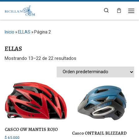
Saltar al contenido
Search
Me
Inicio
»
ELLAS
»
Página 2
ELLAS
Mostrando 13–22 de 22 resultados
CASCO GW MANTIS ROJO
Casco ONTRAIL BLIZZARD
$
65.000