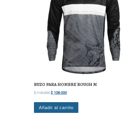
BUZO PARA HOMBRE ROUGH M
El precio original era: $ 118.000.
El precio actual es: $ 108.000.
$
118.000
$
108.000
Añadir al carrito