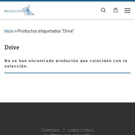
Saltar al contenido
Search
Me
Inicio
»
Productos etiquetados “Drive”
Drive
No se han encontrado productos que coincidan con tu
selección.
TÉRMINOS Y CONDICIONES