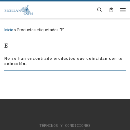
Saltar al contenido
Search
Me
Inicio
»
Productos etiquetados “E”
E
No se han encontrado productos que coincidan con tu
selección.
TÉRMINOS Y CONDICIONES