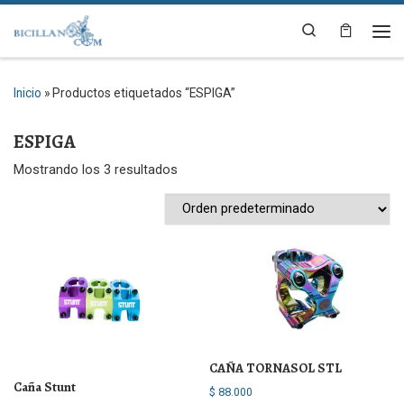
Saltar al contenido
Search
Me
Inicio
»
Productos etiquetados “ESPIGA”
ESPIGA
Mostrando los 3 resultados
CAÑA TORNASOL STL
Caña Stunt
$
88.000