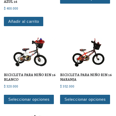
AZUL 16
$
400.000
Añadir al carrito
BICICLETA PARA NIÑO RIN 16
BICICLETA PARA NIÑO RIN 16
BLANCO
NARANJA
$
320.000
$
352.000
Este producto tiene múltiples varian
Est
Seleccionar opciones
Seleccionar opciones