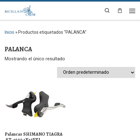
Saltar al contenido
Search
Me
Inicio
»
Productos etiquetados “PALANCA”
PALANCA
Mostrando el único resultado
Palancas SHIMANO TIAGRA
ST-4600 2X10VEL