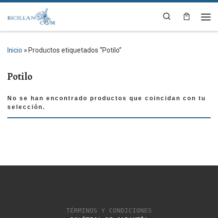
Saltar al contenido
Search
Me
Inicio
»
Productos etiquetados “Potilo”
Potilo
No se han encontrado productos que coincidan con tu
selección.
TÉRMINOS Y CONDICIONES