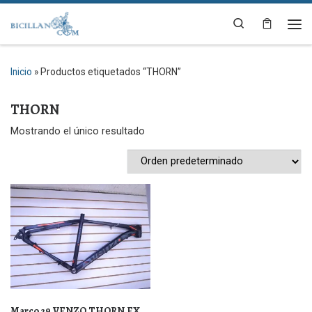
Saltar al contenido
Search
Me
Inicio
»
Productos etiquetados “THORN”
THORN
Mostrando el único resultado
Marco 29 VENZO THORN EX