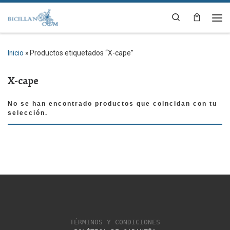
Saltar al contenido
Search
Me
Inicio
»
Productos etiquetados “X-cape”
X-cape
No se han encontrado productos que coincidan con tu
selección.
TÉRMINOS Y CONDICIONES