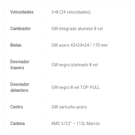
Velocidades
3×8 (24 velocidades)
Cambiador
GW integrado aluminio 8 vel
Bielas
GW acero 42×34×24 / 170 mm
Desviador
GW negro/plateado 8 vel
trasero
Desviador
GW negro 8 vel TOP-PULL
delantero
Centro
GW cartucho acero
Cadena
KMC 3/32” – 112L Marrón