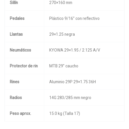
Sillín
270×160 mm
Pedales
Plástico 9/16” con reflectivo
Llantas
29×1.25 negra
Neumáticos
KYOWA 29×1.95 / 2.125 A/V
Protector de rin
MTB 29” caucho
Rines
Aluminio 29P 29×1.75 36H
Radios
14G 283/285 mm negro
Peso aprox.
15.0 kg (Talla 17)