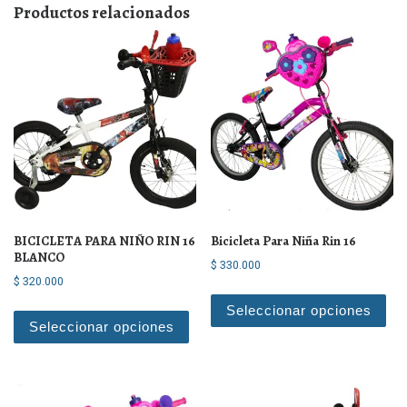
Productos relacionados
BICICLETA PARA NIÑO RIN 16
Bicicleta Para Niña Rin 16
BLANCO
$
330.000
$
320.000
Est
Este producto tiene múltiples varian
Seleccionar opciones
Seleccionar opciones