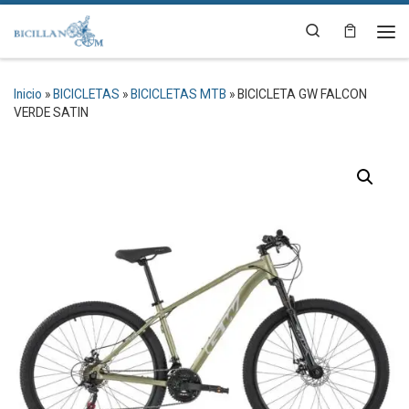
Saltar al contenido
Search
Me
Inicio
»
BICICLETAS
»
BICICLETAS MTB
»
BICICLETA GW FALCON
VERDE SATIN