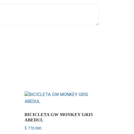
BICICLETA GW MONKEY GRIS
ABEDUL
ste producto tiene múltiples variantes. Las opciones se pueden eleg
$
770.000