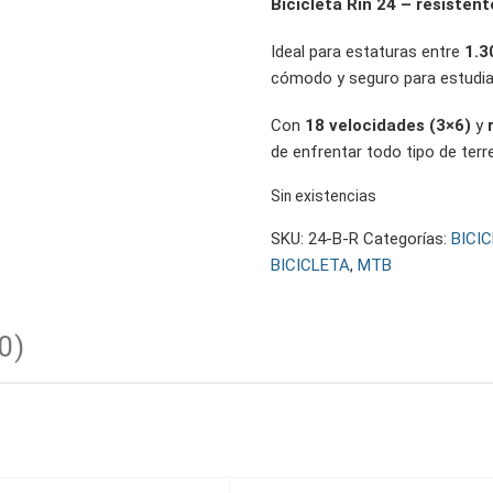
Bicicleta Rin 24 – resistente
Ideal para estaturas entre
1.3
cómodo y seguro para estudiar,
Con
18 velocidades (3×6)
y
de enfrentar todo tipo de terr
Sin existencias
SKU:
24-B-R
Categorías:
BICI
BICICLETA
,
MTB
0)