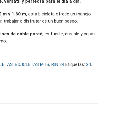
, versátil y perfecta para el día a día.
0 m y 1.60 m
, esta bicicleta ofrece un manejo
 trabajar o disfrutar de un buen paseo.
rines de doble pared
, es fuerte, durable y capaz
eno.
CLETAS
,
BICICLETAS MTB
,
RIN 24
Etiquetas:
24
,