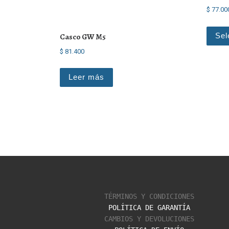
$
77.00
Sel
Casco GW M5
$
81.400
Leer más
TÉRMINOS Y CONDICIONES
POLÍTICA DE GARANTÍA
CAMBIOS Y DEVOLUCIONES