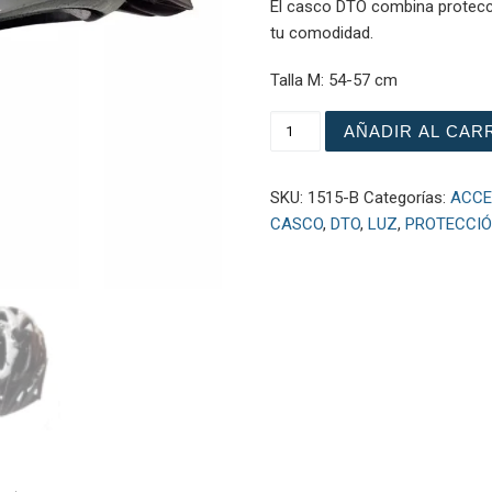
El casco DTO combina protecc
tu comodidad.
Talla M: 54-57 cm
CASCO DTO BLANCO canti
AÑADIR AL CAR
SKU:
1515-B
Categorías:
ACCE
CASCO
,
DTO
,
LUZ
,
PROTECCI