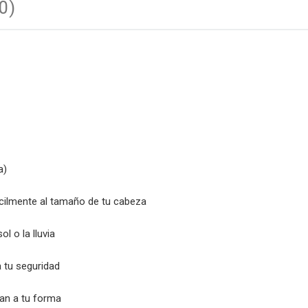
0)
a)
cilmente al tamaño de tu cabeza
ol o la lluvia
 tu seguridad
an a tu forma