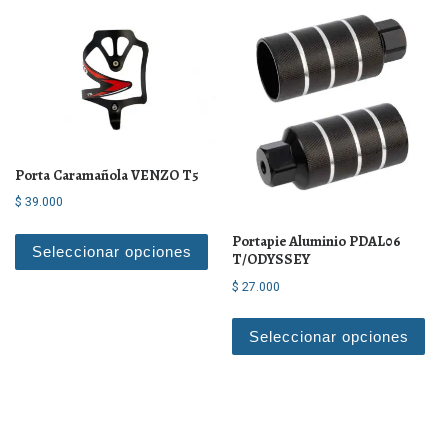
Porta Caramañola VENZO T5
$
39.000
Este producto tiene múltiples varian
Portapie Aluminio PDAL06
Seleccionar opciones
T/ODYSSEY
$
27.000
Est
Seleccionar opciones