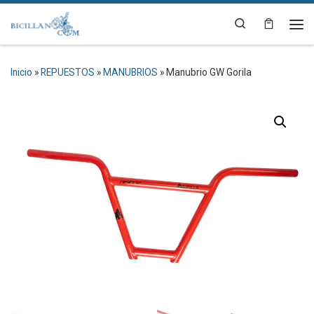
Saltar al contenido
Search
Me
Inicio
»
REPUESTOS
»
MANUBRIOS
»
Manubrio GW Gorila