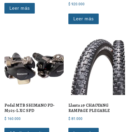
$
920.000
Leer más
Leer más
Pedal MTB SHIMANO PD-
Llanta 29 CHAOYANG
M505-L XC SPD
RAMPAGE PLEGABLE
$
160.000
$
81.000