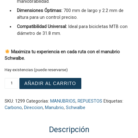
maniobrabilidad.
Dimensiones Óptimas:
700 mm de largo y 2.2 mm de
altura para un control preciso.
Compatibilidad Universal:
Ideal para bicicletas MTB con
diámetro de 31.8 mm.
Maximiza tu experiencia en cada ruta con el manubrio
Schwalbe.
Hay existencias (puede reservarse)
Manubrio Mtb Carbono 700mmx31,8x2,2 cantidad
AÑADIR AL CARRITO
SKU:
1299
Categorías:
MANUBRIOS
,
REPUESTOS
Etiquetas:
Carbono
,
Direccion
,
Manubrio
,
Schwalbe
Descripción