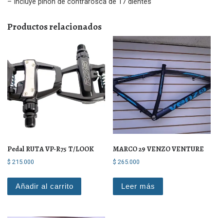
– Incluye piñon de contrarosca de 17 dientes
Productos relacionados
Pedal RUTA VP-R75 T/LOOK
MARCO 29 VENZO VENTURE
$
215.000
$
265.000
Añadir al carrito
Leer más