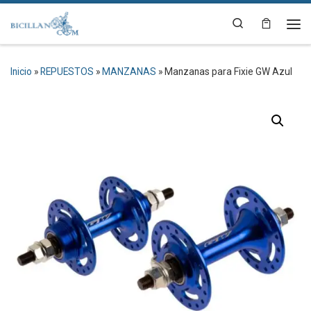
Saltar al contenido
Search
Me
Inicio
»
REPUESTOS
»
MANZANAS
»
Manzanas para Fixie GW Azul