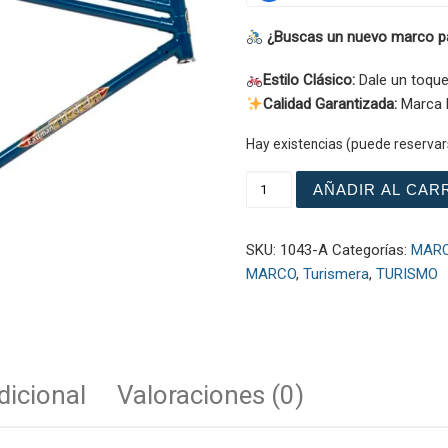
¿Buscas un nuevo marco par
Estilo Clásico:
Dale un toque 
Calidad Garantizada:
Marca E
Hay existencias (puede reservar
MARCO DE BICICLETA DE 
AÑADIR AL CAR
SKU:
1043-A
Categorías:
MAR
MARCO
,
Turismera
,
TURISMO
dicional
Valoraciones (0)