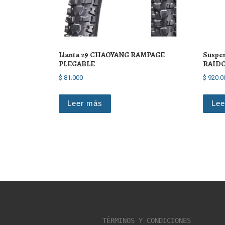
Llanta 29 CHAOYANG RAMPAGE
Suspe
PLEGABLE
RAIDO
$
81.000
$
920.0
Leer más
Lee
TÉRMINOS Y CONDICIONES