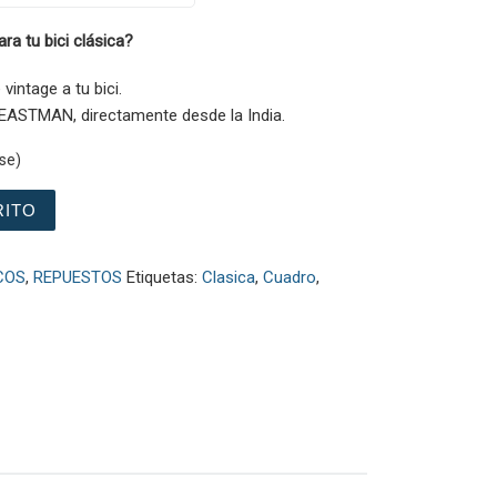
a tu bici clásica?
vintage a tu bici.
ASTMAN, directamente desde la India.
se)
TURISMO AZUL cantidad
RITO
COS
,
REPUESTOS
Etiquetas:
Clasica
,
Cuadro
,