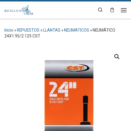
Saltar al contenido
Search
Me
Inicio
»
REPUESTOS
»
LLANTAS
»
NEUMATICOS
»
NEUMÁTICO
24X1.95/2.125 CST