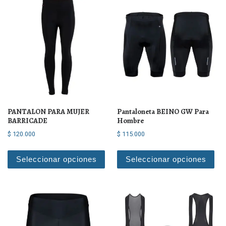
PANTALON PARA MUJER
Pantaloneta BEINO GW Para
BARRICADE
Hombre
$
120.000
$
115.000
Este producto tiene múltiples varian
Est
Seleccionar opciones
Seleccionar opciones