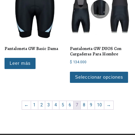
Pantaloneta GW Basic Dama
Pantaloneta GW DUOS Con
Cargaderas Para Hombre
$
134.000
Leer más
Est
Seleccionar opciones
←
1
2
3
4
5
6
7
8
9
10
→